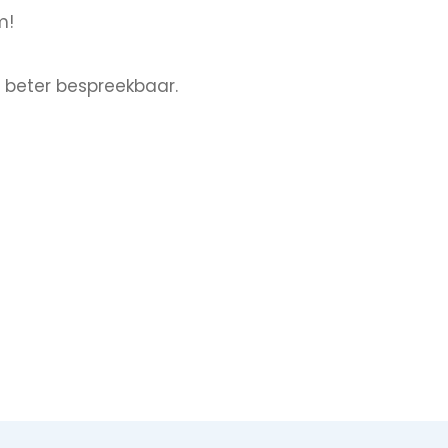
m!
e beter bespreekbaar.