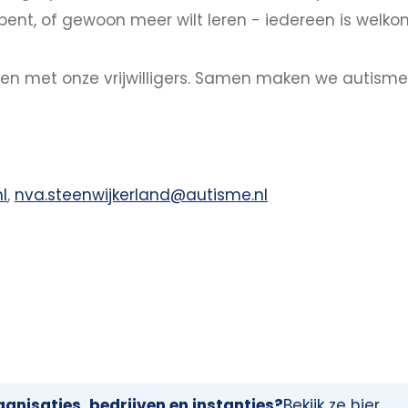
bent, of gewoon meer wilt leren - iedereen is welko
ngen met onze vrijwilligers. Samen maken we autism
l
,
nva.steenwijkerland@autisme.nl
anisaties, bedrijven en instanties?
Bekijk ze hier