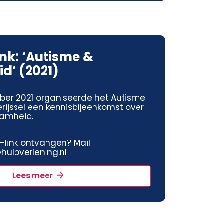
ink: ‘Autisme &
d’ (2021)
ber 2021 organiseerde het Autisme
rijssel een kennisbijeenkomst over
aamheid.
jk-link ontvangen? Mail
ulpverlening.nl
Lees meer