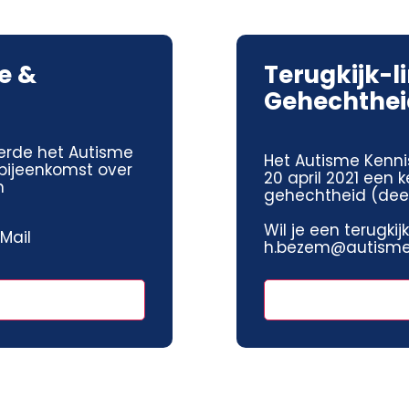
e &
Terugkijk-l
Gehechtheid
erde het Autisme
Het Autisme Kenni
sbijeenkomst over
20 april 2021 een
n
gehechtheid (deel 
Wil je een terugki
 Mail
h.bezem@autismeh