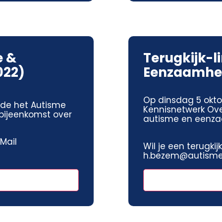
e &
Terugkijk-l
022)
Eenzaamhei
Op dinsdag 5 okto
rde het Autisme
Kennisnetwerk Ove
sbijeenkomst over
autisme en eenz
 Mail
Wil je een terugki
h.bezem@autismeh