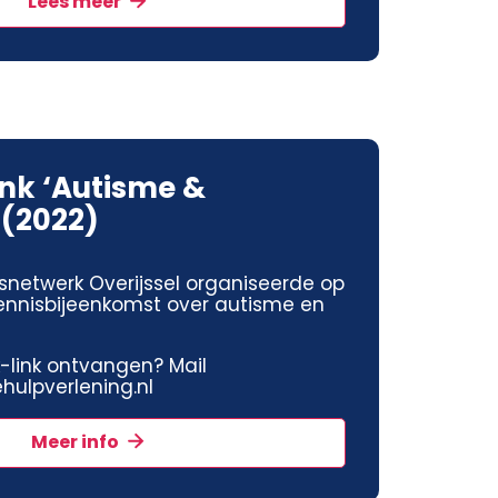
Lees meer
ink ‘Autisme &
 (2022)
snetwerk Overijssel organiseerde op
kennisbijeenkomst over autisme en
jk-link ontvangen? Mail
ulpverlening.nl
Meer info