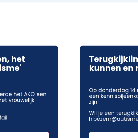
n, het
Terugkijklin
tisme'
kunnen en m
Op donderdag 14 
erde het AKO een
een kennisbijeenk
et vrouwelijk
zijn.
Wil je een terugki
ail
h.bezem@autismeh