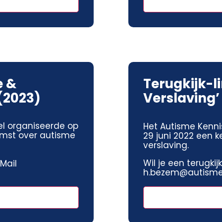
e &
Terugkijk-l
(2023)
Verslaving’
el organiseerde op
Het Autisme Kenni
omst over autisme
29 juni 2022 een 
verslaving.
Wil je een terugki
 Mail
h.bezem@autismeh