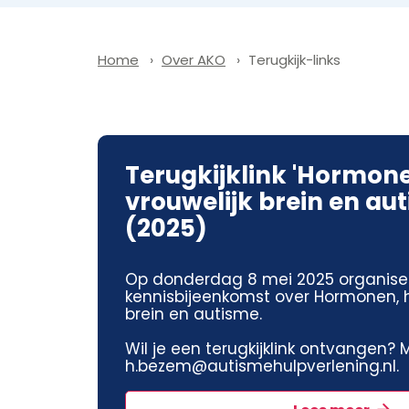
Over AKO
Terugkijk-links
Home
Terugkijklink 'Hormone
vrouwelijk brein en au
(2025)
Op donderdag 8 mei 2025 organise
kennisbijeenkomst over Hormonen, h
brein en autisme.
Wil je een terugkijklink ontvangen? M
h.bezem@autismehulpverlening.nl.