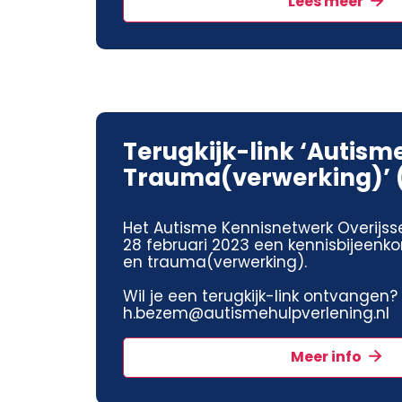
Lees meer
Terugkijk-link ‘Autism
Trauma(verwerking)’ 
Het Autisme Kennisnetwerk Overijss
28 februari 2023 een kennisbijeenk
en trauma(verwerking).
Wil je een terugkijk-link ontvangen?
h.bezem@autismehulpverlening.nl
Meer info