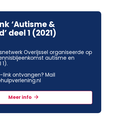
ink ‘Autisme &
’ deel 1 (2021)
snetwerk Overijssel organiseerde op
 kennisbijeenkomst autisme en
1).
jk-link ontvangen? Mail
ulpverlening.nl
Meer info