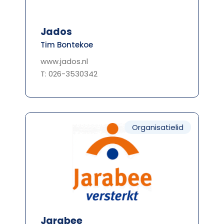
Jados
Tim Bontekoe
www.jados.nl
T: 026-3530342
Organisatielid
Jarabee