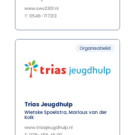
www.swv2301.nl
T: 0546-717213
Organisatielid
Trias Jeugdhulp
Wietske Spoelstra, Marlous van der
Kolk
www.triasjeugdhulp.nl
T: 038-456 46 00