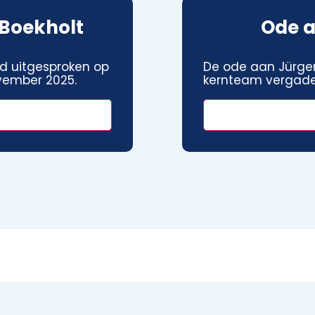
Boekholt
Ode a
d uitgesproken op
De ode aan Jürgen
vember 2025.
kernteam vergade