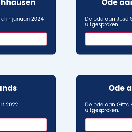
chhausen
Ode aan
d in januari 2024
De ode aan José S
uitgesproken.
ands
Ode a
rt 2022
De ode aan Gitta G
uitgesproken.