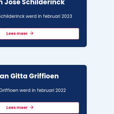
 José Schilderinck
childerinck werd in februari 2023
Lees meer
an Gitta Griffioen
riffioen werd in februari 2022
Lees meer