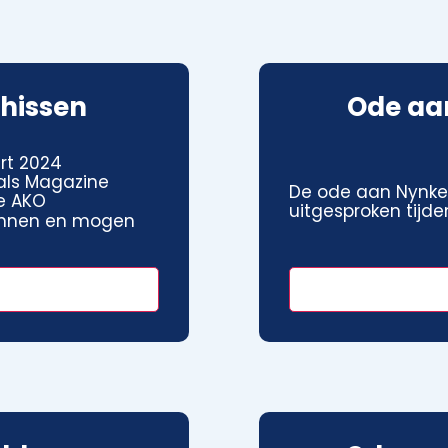
hissen
Ode aa
rt 2024
 als Magazine
De ode aan Nynke
de AKO
uitgesproken tijde
kunnen en mogen