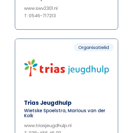
www.swv2301.nl
T: 0546-717213
Organisatielid
Trias Jeugdhulp
Wietske Spoelstra, Marlous van der
Kolk
www.triasjeugdhulp.nl
T: 038-456 46 00