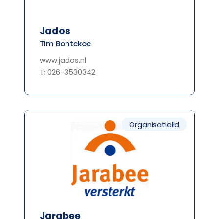
Jados
Tim Bontekoe
www.jados.nl
T: 026-3530342
Organisatielid
Jarabee