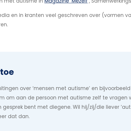
en met autisme in
Magazine ‘Mezelf
’, Samenwerking
dia en in kranten veel geschreven over (vormen van
en.
rtoe
uitingen over ‘mensen met autisme’ en bijvoorbeeld n
aam om aan de persoon met autisme zelf te vragen 
n gesprek bent met diegene. Wil hij/zij/die liever ‘au
er dat dan.