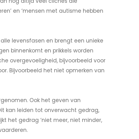
n nog altijd veel clichés die
deren’ en ‘mensen met autisme hebben
n alle levensfasen en brengt een unieke
gen binnenkomt en prikkels worden
he overgevoeligheid, bijvoorbeeld voor
oor. Bijvoorbeeld het niet opmerken van
argenomen. Ook het geven van
Dit kan leiden tot onverwacht gedrag,
kt het gedrag ‘niet meer, niet minder,
 waarderen.