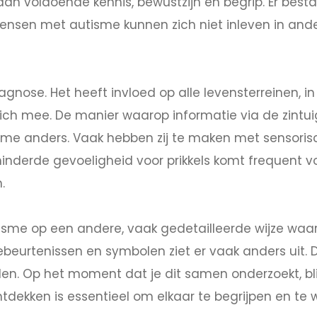
an voldoende kennis, bewustzijn en begrip. Er bestaa
ensen met autisme kunnen zich niet inleven in an
gnose. Het heeft invloed op alle levensterreinen, i
ch mee. De manier waarop informatie via de zintui
sme anders. Vaak hebben zij te maken met sensorisc
minderde gevoeligheid voor prikkels komt frequent v
.
sme op een andere, vaak gedetailleerde wijze wa
beurtenissen en symbolen ziet er vaak anders uit. 
n. Op het moment dat je dit samen onderzoekt, blij
ntdekken is essentieel om elkaar te begrijpen en te