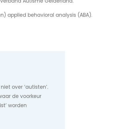
sverband Autisme Gelderland.
) applied behavioral analysis (ABA).
iet over ‘autisten’.
waar de voorkeur
tist’ worden