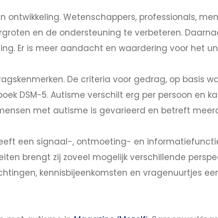
p in ontwikkeling. Wetenschappers, professionals, 
vergroten en de ondersteuning te verbeteren. Daarnaa
ling. Er is meer aandacht en waardering voor het u
ragskenmerken. De criteria voor gedrag, op basis 
boek DSM-5. Autisme verschilt erg per persoon en k
 mensen met autisme is gevarieerd en betreft mee
eeft een signaal-, ontmoeting- en informatiefuncti
iteiten brengt zij zoveel mogelijk verschillende pers
rlichtingen, kennisbijeenkomsten en vragenuurtjes een 