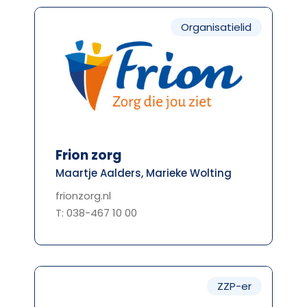
Organisatielid
Frion zorg
Maartje Aalders, Marieke Wolting
frionzorg.nl
T: 038-467 10 00
ZZP-er