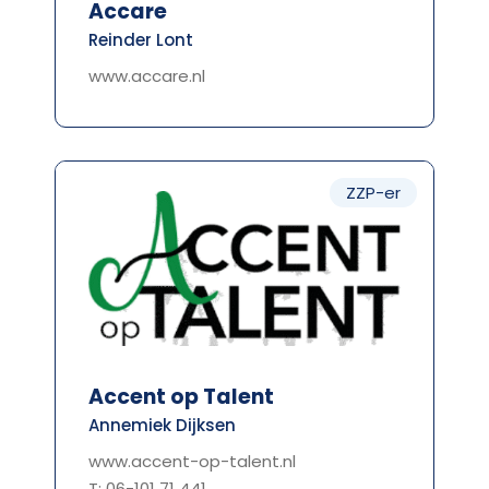
Accare
Reinder Lont
www.accare.nl
ZZP-er
Accent op Talent
Annemiek Dijksen
www.accent-op-talent.nl
T: 06-101 71 441