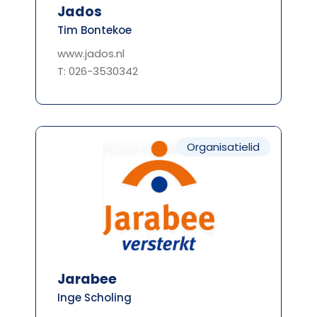
Jados
Tim Bontekoe
www.jados.nl
T: 026-3530342
Organisatielid
Jarabee
Inge Scholing