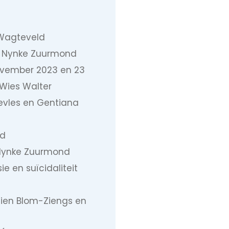
 Wagteveld
or Nynke Zuurmond
ovember 2023 en 23
 Wies Walter
sevles en Gentiana
nd
r Nynke Zuurmond
e en suïcidaliteit
ien Blom-Ziengs en