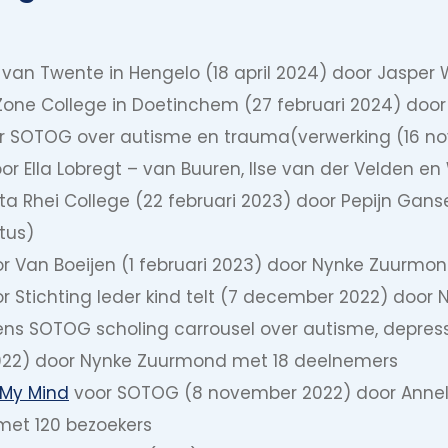
van Twente in Hengelo (18 april 2024) door Jasper
j Zone College in Doetinchem (27 februari 2024) do
r SOTOG over autisme en trauma(verwerking (16 n
or Ella Lobregt – van Buuren, Ilse van der Velden en
a Rhei College (22 februari 2023) door Pepijn Gan
tus)
or Van Boeijen (1 februari 2023) door Nynke Zuurmo
or Stichting Ieder kind telt (7 december 2022) doo
dens SOTOG scholing carrousel over autisme, depressi
022) door Nynke Zuurmond met 18 deelnemers
 My Mind
voor SOTOG (8 november 2022) door Annel
met 120 bezoekers