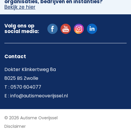
organisaties, bedrijven en instanties?
Bekijk ze hier
Volg ons op
social media:
Contact
Dokter Klinkertweg 8a
8025 BS Zwolle
T : 0570 604077
E : info@autismeoverijssel.nl
© 2026 Autisme Overijssel
Disclaimer