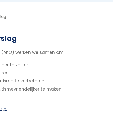
slag
rslag
el (AKO) werken we samen om:
neer te zetten
eren
tisme te verbeteren
utismevriendelijker te maken
2025