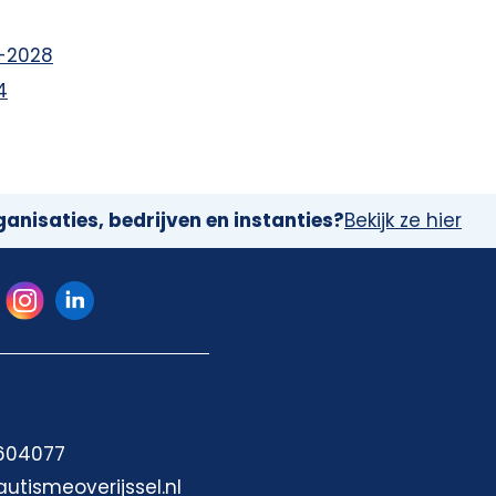
-2028
4
anisaties, bedrijven en instanties?
Bekijk ze hier
 604077
autismeoverijssel.nl