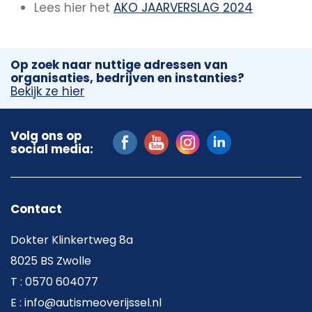
Lees hier het
AKO JAARVERSLAG 2024
Op zoek naar nuttige adressen van
organisaties, bedrijven en instanties?
Bekijk ze hier
Volg ons op
social media:
Contact
Dokter Klinkertweg 8a
8025 BS Zwolle
T : 0570 604077
E : info@autismeoverijssel.nl