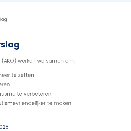
slag
rslag
el (AKO) werken we samen om:
neer te zetten
eren
tisme te verbeteren
utismevriendelijker te maken
2025