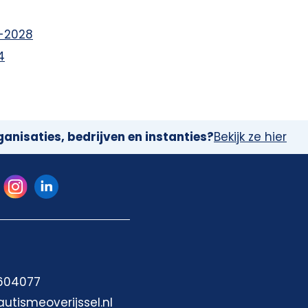
-2028
4
anisaties, bedrijven en instanties?
Bekijk ze hier
 604077
autismeoverijssel.nl