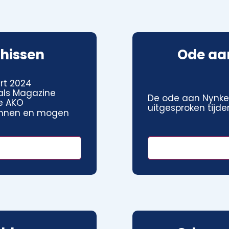
hissen
Ode aa
rt 2024
 als Magazine
De ode aan Nynke
de AKO
uitgesproken tijde
kunnen en mogen