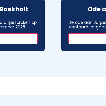
Boekholt
Ode a
d uitgesproken op
De ode aan Jürgen
vember 2025.
kernteam vergade