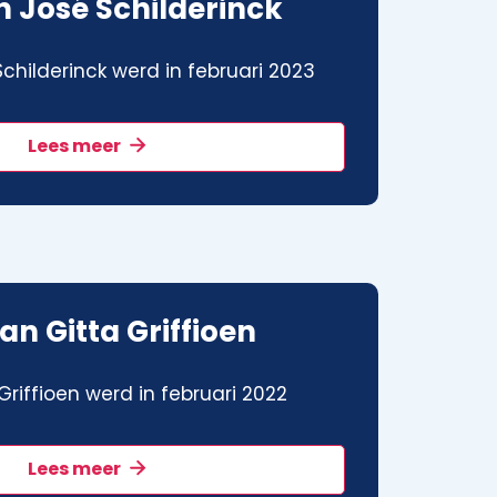
 José Schilderinck
childerinck werd in februari 2023
Lees meer
an Gitta Griffioen
riffioen werd in februari 2022
Lees meer