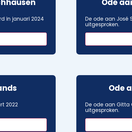
chhausen
Ode aan
d in januari 2024
De ode aan José S
uitgesproken.
ands
Ode a
rt 2022
De ode aan Gitta G
uitgesproken.