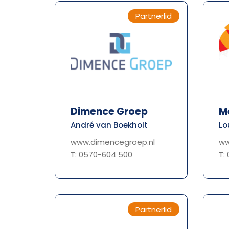
Partnerlid
Dimence Groep
M
André van Boekholt
Lo
www.dimencegroep.nl
ww
T: 0570-604 500
T:
Partnerlid