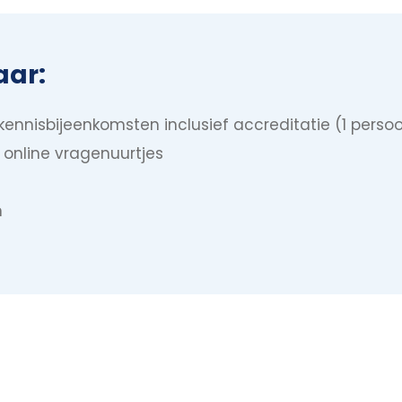
aar:
kennisbijeenkomsten inclusief accreditatie (1 perso
online vragenuurtjes
n