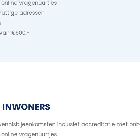
online vragenuurtjes
nuttige adressen
n
 van €500,-
00 INWONERS
 kennisbijeenkomsten inclusief accreditatie met o
online vragenuurtjes