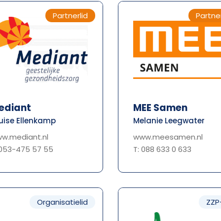
Partnerlid
Partner
ediant
MEE Samen
uise Ellenkamp
Melanie Leegwater
w.mediant.nl
www.meesamen.nl
 053-475 57 55
T: 088 633 0 633
Organisatielid
ZZP