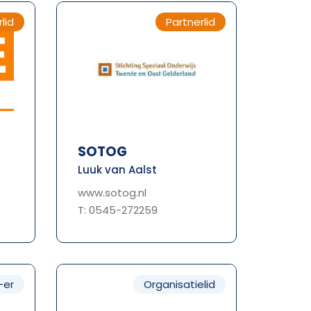
lid
Partnerlid
SOTOG
Luuk van Aalst
www.sotog.nl
T: 0545-272259
-er
Organisatielid