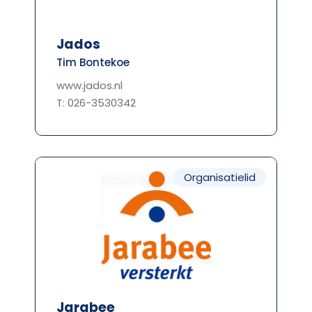
Jados
Tim Bontekoe
www.jados.nl
T: 026-3530342
Organisatielid
Jarabee