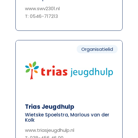
www.swv2301.nl
T: 0546-717213
Organisatielid
Trias Jeugdhulp
Wietske Spoelstra, Marlous van der
Kolk
www.triasjeugdhulp.nl
T: 038-456 46 00