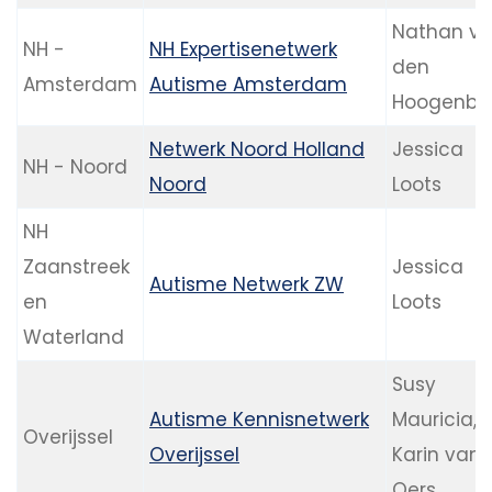
Nathan v
NH -
NH Expertisenetwerk
den
Amsterdam
Autisme Amsterdam
Hoogenba
Netwerk Noord Holland
Jessica
NH - Noord
Noord
Loots
NH
Zaanstreek
Jessica
Autisme Netwerk ZW
en
Loots
Waterland
Susy
Autisme Kennisnetwerk
Mauricia,
Overijssel
Overijssel
Karin van
Oers