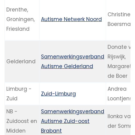
Drenthe,
Christine
Groningen,
Autisme Netwerk Noord
Boersma
Friesland
Donate v
Samenwerkingsverband
Rijswijk,
Gelderland
Autisme Gelderland
Margareth
de Boer
Limburg -
Andrea
Zuid-Limburg
Zuid
Loontjens
NB -
Samenwerkingsverband
Ilonka van
Zuidoost en
Autisme Zuid-oost
der Somm
Midden
Brabant