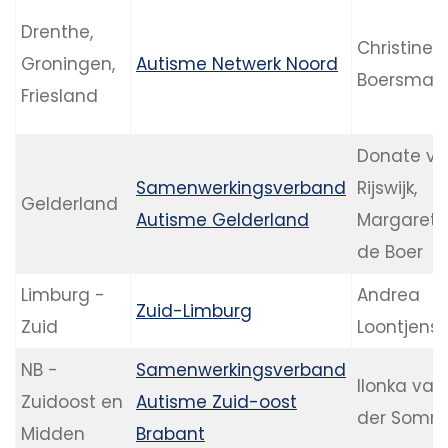
Drenthe,
Christine
Groningen,
Autisme Netwerk Noord
Boersma
Friesland
Donate v
Samenwerkingsverband
Rijswijk,
Gelderland
Autisme Gelderland
Margareth
de Boer
Limburg -
Andrea
Zuid-Limburg
Zuid
Loontjens
NB -
Samenwerkingsverband
Ilonka van
Zuidoost en
Autisme Zuid-oost
der Somm
Midden
Brabant