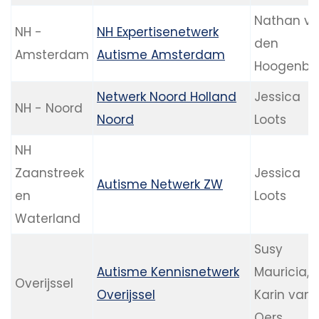
Nathan v
NH -
NH Expertisenetwerk
den
Amsterdam
Autisme Amsterdam
Hoogenba
Netwerk Noord Holland
Jessica
NH - Noord
Noord
Loots
NH
Zaanstreek
Jessica
Autisme Netwerk ZW
en
Loots
Waterland
Susy
Autisme Kennisnetwerk
Mauricia,
Overijssel
Overijssel
Karin van
Oers