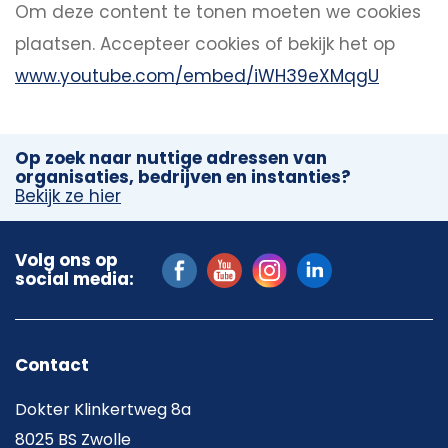
Om deze content te tonen moeten we cookies
plaatsen.
Accepteer cookies
of bekijk het op
www.youtube.com/embed/iWH39eXMqgU
Op zoek naar nuttige adressen van
organisaties, bedrijven en instanties?
Bekijk ze hier
Volg ons op
social media:
Contact
Dokter Klinkertweg 8a
8025 BS Zwolle