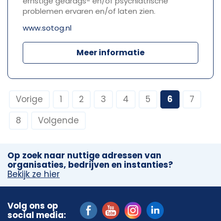
ernstige gedrags- en/of psychiatrische
problemen ervaren en/of laten zien.
www.sotog.nl
Meer informatie
Vorige
1
2
3
4
5
6
7
8
Volgende
Op zoek naar nuttige adressen van
organisaties, bedrijven en instanties?
Bekijk ze hier
Volg ons op
social media: