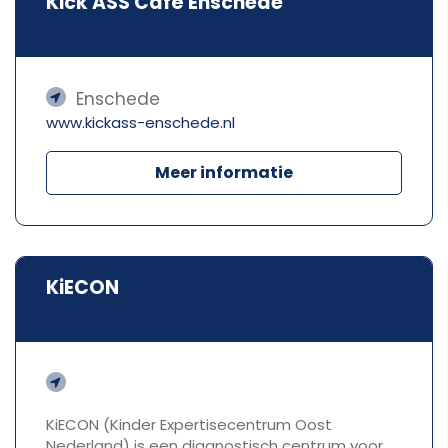
Kick ASS Café Enschede
Enschede
www.kickass-enschede.nl
Meer informatie
KiECON
KiECON (Kinder Expertisecentrum Oost
Nederland) is een diagnostisch centrum voor