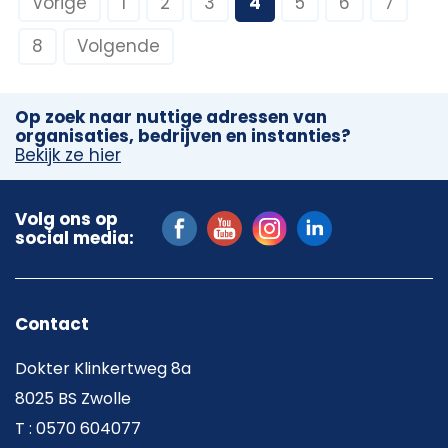
Vorige
1
2
3
4
5
6
7
8
Volgende
Op zoek naar nuttige adressen van
organisaties, bedrijven en instanties?
Bekijk ze hier
Volg ons op
social media:
Contact
Dokter Klinkertweg 8a
8025 BS Zwolle
T : 0570 604077