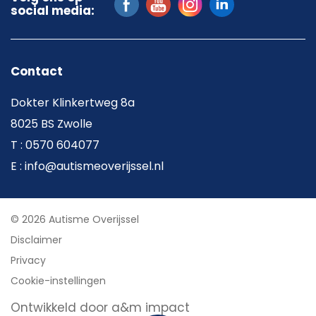
social media:
Contact
Dokter Klinkertweg 8a
8025 BS Zwolle
T : 0570 604077
E : info@autismeoverijssel.nl
© 2026 Autisme Overijssel
Disclaimer
Privacy
Cookie-instellingen
Ontwikkeld door a&m impact