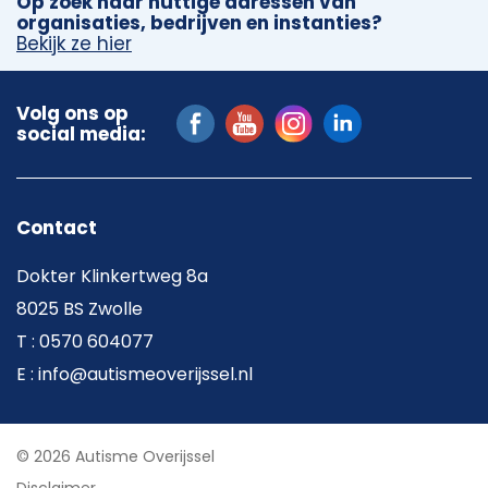
Op zoek naar nuttige adressen van
organisaties, bedrijven en instanties?
Bekijk ze hier
Volg ons op
social media:
Contact
Dokter Klinkertweg 8a
8025 BS Zwolle
T : 0570 604077
E : info@autismeoverijssel.nl
© 2026 Autisme Overijssel
Disclaimer