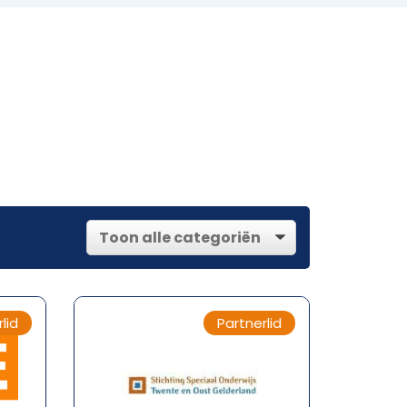
lid
Partnerlid