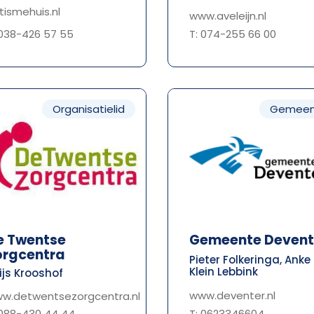
tismehuis.nl
www.aveleijn.nl
T: 074-255 66 00
 038-426 57 55
Organisatielid
Gemeen
e Twentse
Gemeente Devent
orgcentra
Pieter Folkeringa, Anke
Klein Lebbink
ijs Krooshof
www.deventer.nl
w.detwentsezorgcentra.nl
T: 0623346604
 088-430 44 44