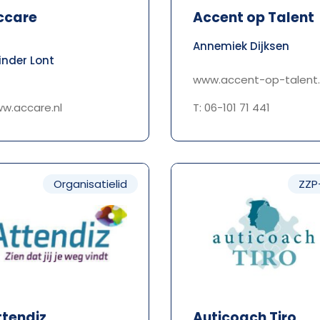
ccare
Accent op Talent
Annemiek Dijksen
inder Lont
www.accent-op-talent.
w.accare.nl
T: 06-101 71 441
Organisatielid
ZZP
ttendiz
Auticoach Tiro