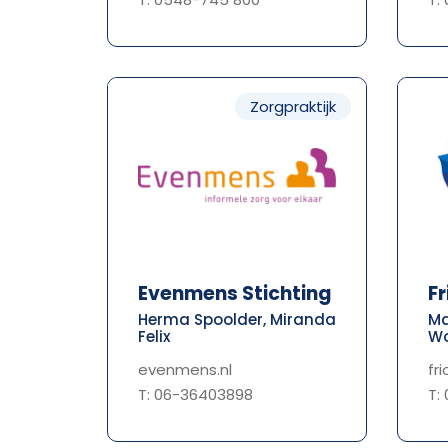
Zorgpraktijk
Evenmens Stichting
Fr
Herma Spoolder, Miranda
Ma
Felix
Wo
evenmens.nl
fr
T: 06-36403898
T: