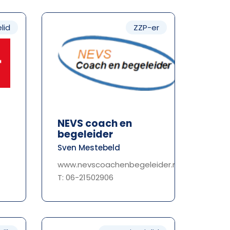
lid
ZZP-er
NEVS coach en
begeleider
Sven Mestebeld
www.nevscoachenbegeleider.nl
T: 06-21502906