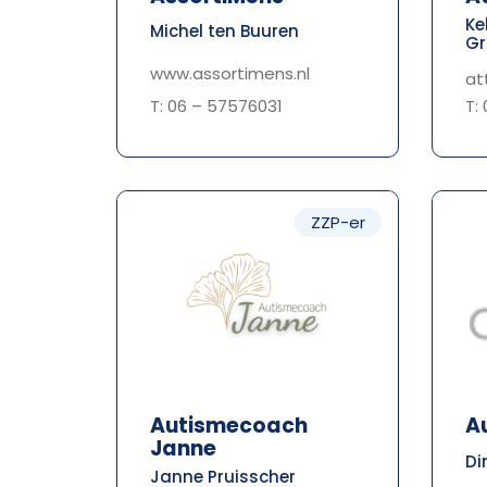
Ke
Michel ten Buuren
Gr
www.assortimens.nl
at
T: 06 – 57576031
T:
ZZP-er
Autismecoach
A
Janne
Di
Janne Pruisscher