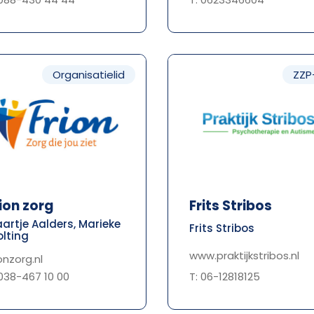
Organisatielid
ZZP
ion zorg
Frits Stribos
artje Aalders, Marieke
Frits Stribos
lting
www.praktijkstribos.nl
ionzorg.nl
T: 06-12818125
 038-467 10 00