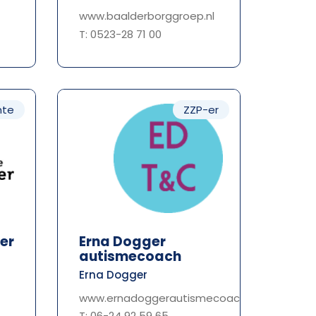
www.baalderborggroep.nl
T: 0523-28 71 00
te
ZZP-er
er
Erna Dogger
autismecoach
Erna Dogger
www.ernadoggerautismecoach.nl
T: 06-24 92 59 65