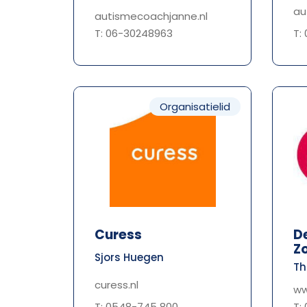
au
autismecoachjanne.nl
T: 06-30248963
T:
Organisatielid
Curess
D
Z
Sjors Huegen
Th
curess.nl
ww
T: 0548-745 800
T: