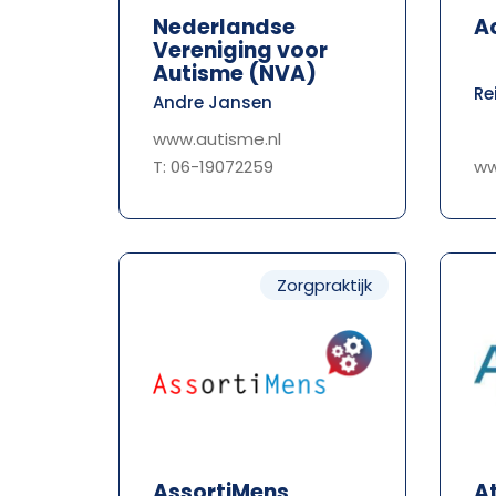
Nederlandse
A
Vereniging voor
Autisme (NVA)
Re
Andre Jansen
www.autisme.nl
T: 06-19072259
ww
Zorgpraktijk
AssortiMens
A