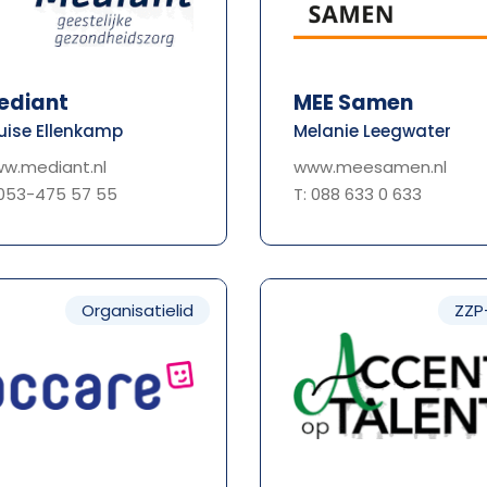
ediant
MEE Samen
uise Ellenkamp
Melanie Leegwater
w.mediant.nl
www.meesamen.nl
 053-475 57 55
T: 088 633 0 633
Organisatielid
ZZP