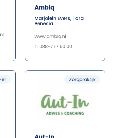
Ambiq
Marjolein Evers, Tara
Benesia
nl
www.ambiq.nl
T: 088-777 60 00
-er
Zorgpraktijk
Aut-In