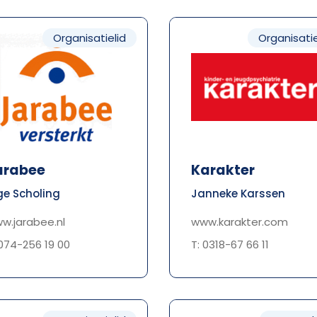
Organisatielid
Organisatie
arabee
Karakter
ge Scholing
Janneke Karssen
w.jarabee.nl
www.karakter.com
 074-256 19 00
T: 0318-67 66 11