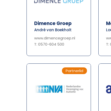
Dimence Groep
M
André van Boekholt
Lo
www.dimencegroep.nl
ww
T: 0570-604 500
T:
Partnerlid