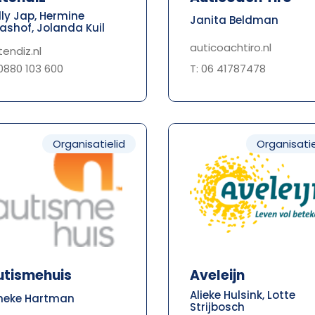
lly Jap, Hermine
Janita Beldman
ashof, Jolanda Kuil
auticoachtiro.nl
tendiz.nl
T: 06 41787478
 0880 103 600
Organisatielid
Organisatie
utismehuis
Aveleijn
Alieke Hulsink, Lotte
neke Hartman
Strijbosch