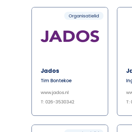
Organisatielid
Jados
J
Tim Bontekoe
In
www.jados.nl
ww
T: 026-3530342
T: