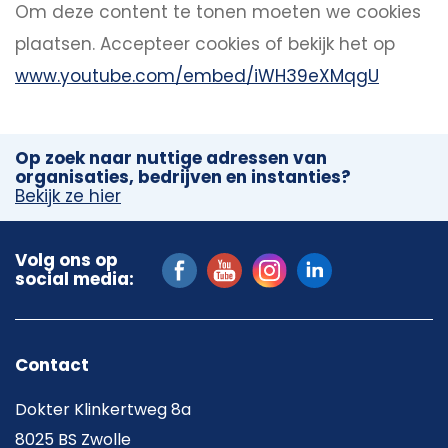
Om deze content te tonen moeten we cookies
plaatsen.
Accepteer cookies
of bekijk het op
www.youtube.com/embed/iWH39eXMqgU
Op zoek naar nuttige adressen van
organisaties, bedrijven en instanties?
Bekijk ze hier
Volg ons op
social media:
Contact
Dokter Klinkertweg 8a
8025 BS Zwolle