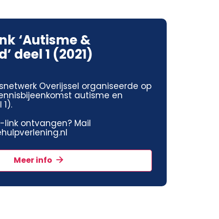
ink ‘Autisme &
’ deel 1 (2021)
snetwerk Overijssel organiseerde op
 kennisbijeenkomst autisme en
1).
jk-link ontvangen? Mail
ulpverlening.nl
Meer info