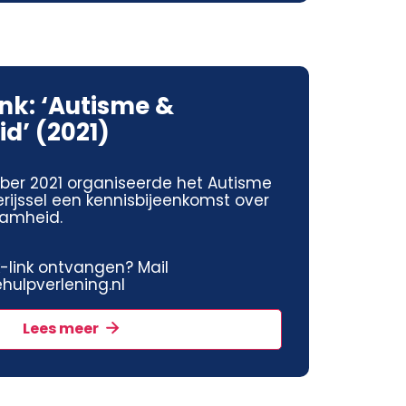
ink: ‘Autisme &
d’ (2021)
ber 2021 organiseerde het Autisme
rijssel een kennisbijeenkomst over
aamheid.
jk-link ontvangen? Mail
ulpverlening.nl
Lees meer