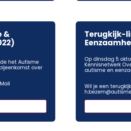
e &
Terugkijk-l
022)
Eenzaamhei
Op dinsdag 5 okto
rde het Autisme
Kennisnetwerk Ove
sbijeenkomst over
autisme en eenz
 Mail
Wil je een terugki
h.bezem@autismeh