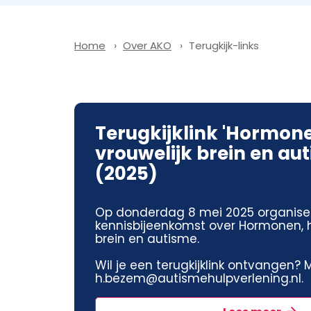
Over AKO
Terugkijk-links
Home
Terugkijklink 'Hormone
vrouwelijk brein en au
(2025)
Op donderdag 8 mei 2025 organise
kennisbijeenkomst over Hormonen, h
brein en autisme.
Wil je een terugkijklink ontvangen? M
h.bezem@autismehulpverlening.nl.