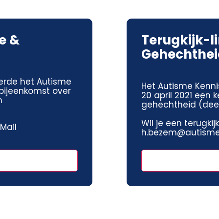
e &
Terugkijk-l
Gehechtheid
erde het Autisme
Het Autisme Kenni
sbijeenkomst over
20 april 2021 een
n
gehechtheid (deel 
Wil je een terugki
 Mail
h.bezem@autismeh