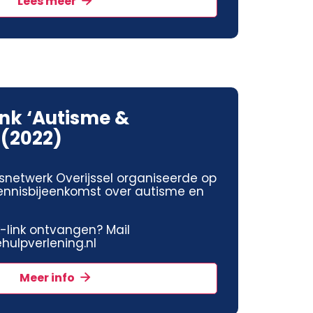
Lees meer
ink ‘Autisme &
 (2022)
snetwerk Overijssel organiseerde op
kennisbijeenkomst over autisme en
jk-link ontvangen? Mail
ulpverlening.nl
Meer info