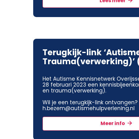
Lees meer
Terugkijk-link ‘Autism
Trauma(verwerking)’ 
Het Autisme Kennisnetwerk Overijss
28 februari 2023 een kennisbijeenk
en trauma(verwerking).
Wil je een terugkijk-link ontvangen?
h.bezem@autismehulpverlening.nl
Meer info