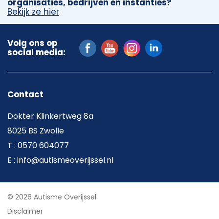
organisaties, bedrijven en instanties?
Bekijk ze hier
Volg ons op
social media:
Contact
Dokter Klinkertweg 8a
8025 BS Zwolle
T : 0570 604077
E : info@autismeoverijssel.nl
© 2026 Autisme Overijssel
Disclaimer