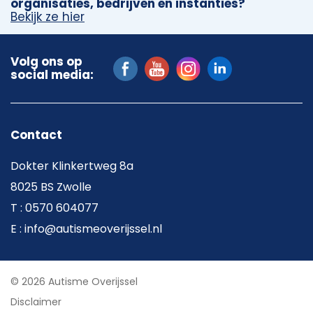
organisaties, bedrijven en instanties?
Bekijk ze hier
Volg ons op
social media:
Contact
Dokter Klinkertweg 8a
8025 BS Zwolle
T : 0570 604077
E : info@autismeoverijssel.nl
© 2026 Autisme Overijssel
Disclaimer