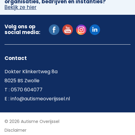
organisaties, bedrijven en instanties?
Bekijk ze hier
Volg ons op
social media:
Contact
Dokter Klinkertweg 8a
8025 BS Zwolle
T : 0570 604077
E : info@autismeoverijssel.nl
© 2026 Autisme Overijssel
Disclaimer