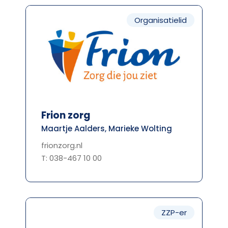
Organisatielid
Frion zorg
Maartje Aalders, Marieke Wolting
frionzorg.nl
T: 038-467 10 00
ZZP-er