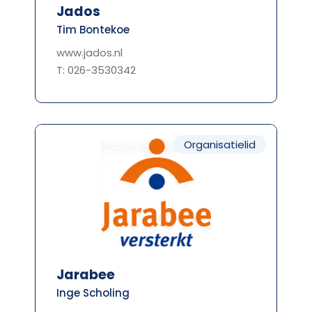
Jados
Tim Bontekoe
www.jados.nl
T: 026-3530342
Organisatielid
Jarabee
Inge Scholing