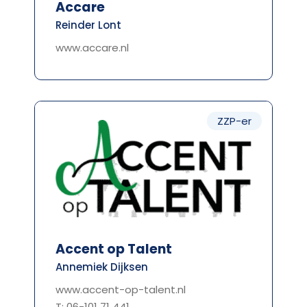
Accare
Reinder Lont
www.accare.nl
ZZP-er
Accent op Talent
Annemiek Dijksen
www.accent-op-talent.nl
T: 06-101 71 441