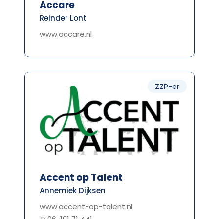
Accare
Reinder Lont
www.accare.nl
ZZP-er
Accent op Talent
Annemiek Dijksen
www.accent-op-talent.nl
T: 06-101 71 441