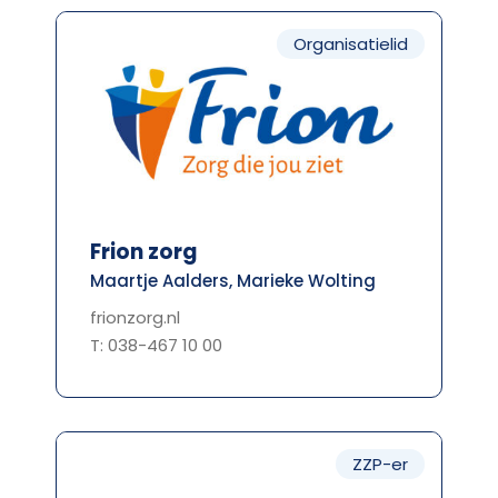
Organisatielid
Frion zorg
Maartje Aalders, Marieke Wolting
frionzorg.nl
T: 038-467 10 00
ZZP-er