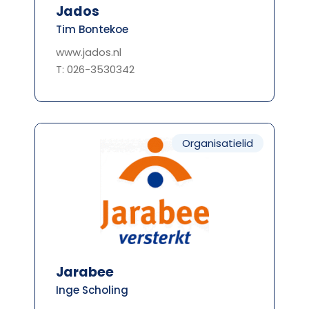
Jados
Tim Bontekoe
www.jados.nl
T: 026-3530342
Organisatielid
Jarabee
Inge Scholing