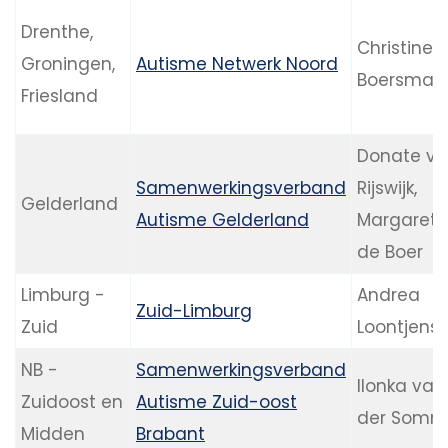
Drenthe,
Christine
Groningen,
Autisme Netwerk Noord
Boersma
Friesland
Donate v
Samenwerkingsverband
Rijswijk,
Gelderland
Autisme Gelderland
Margareth
de Boer
Limburg -
Andrea
Zuid-Limburg
Zuid
Loontjens
NB -
Samenwerkingsverband
Ilonka van
Zuidoost en
Autisme Zuid-oost
der Somm
Midden
Brabant