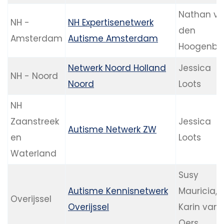
Nathan v
NH -
NH Expertisenetwerk
den
Amsterdam
Autisme Amsterdam
Hoogenba
Netwerk Noord Holland
Jessica
NH - Noord
Noord
Loots
NH
Zaanstreek
Jessica
Autisme Netwerk ZW
en
Loots
Waterland
Susy
Autisme Kennisnetwerk
Mauricia,
Overijssel
Overijssel
Karin van
Oers