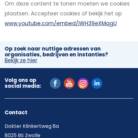
Om deze content te tonen moeten we cookies
plaatsen.
Accepteer cookies
of bekijk het op
www.youtube.com/embed/iWH39eXMqgU
Op zoek naar nuttige adressen van
organisaties, bedrijven en instanties?
Bekijk ze hier
Volg ons op
social media:
Contact
Dokter Klinkertweg 8a
8025 BS Zwolle