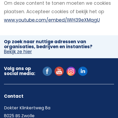
Om deze content te tonen moeten we cookies
plaatsen.
Accepteer cookies
of bekijk het op
www.youtube.com/embed/iWH39eXMqgU
Op zoek naar nuttige adressen van
organisaties, bedrijven en instanties?
Bekijk ze hier
Volg ons op
social media:
Contact
Dokter Klinkertweg 8a
8025 BS Zwolle