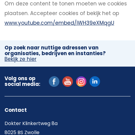
Om deze content te tonen moeten we cookies
plaatsen.
Accepteer cookies
of bekijk het op
www.youtube.com/embed/iWH39eXMqgU
Op zoek naar nuttige adressen van
organisaties, bedrijven en instanties?
Bekijk ze hier
Volg ons op
social media:
Contact
Dokter Klinkertweg 8a
8025 BS Zwolle