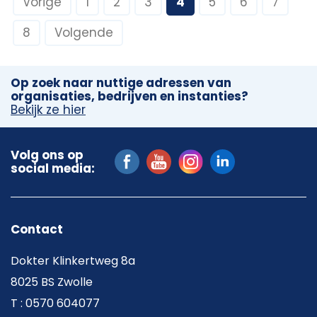
Vorige
1
2
3
4
5
6
7
8
Volgende
Op zoek naar nuttige adressen van
organisaties, bedrijven en instanties?
Bekijk ze hier
Volg ons op
social media:
Contact
Dokter Klinkertweg 8a
8025 BS Zwolle
T : 0570 604077