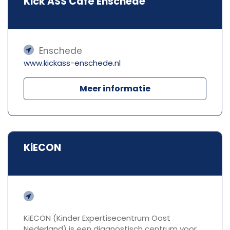
Kick ASS Café Enschede
Enschede
www.kickass-enschede.nl
Meer informatie
KiECON
KiECON (Kinder Expertisecentrum Oost
Nederland) is een diagnostisch centrum voor