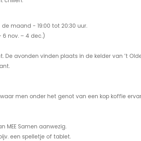
 chillen.
de maand - 19:00 tot 20:30 uur.
 – 6 nov. – 4 dec.)
at. De avonden vinden plaats in de kelder van ’t Ol
ant.
e waar men onder het genot van een kop koffie erva
 van MEE Samen aanwezig.
. een spelletje of tablet.