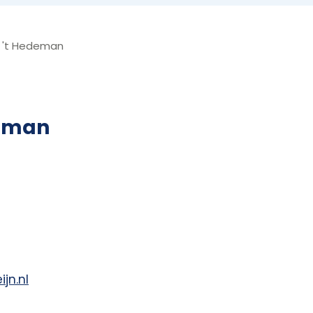
ie 't Hedeman
deman
jn.nl