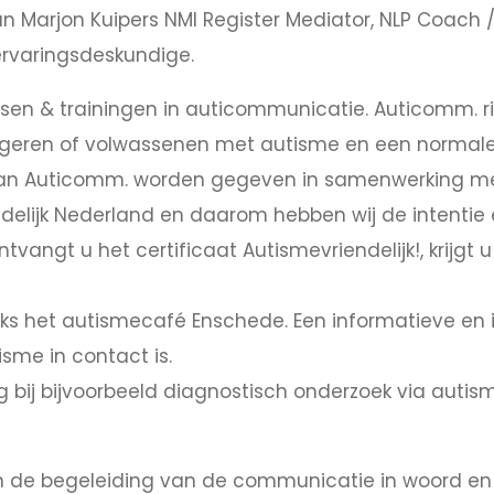
n Marjon Kuipers NMI Register Mediator, NLP Coach /
ervaringsdeskundige.
ssen & trainingen in auticommunicatie. Auticomm. ri
geren of volwassenen met autisme en een normale t
van Auticomm. worden gegeven in samenwerking me
lijk Nederland en daarom hebben wij de intentie en
tvangt u het certificaat Autismevriendelijk!, krijgt 
ks het autismecafé Enschede. Een informatieve en
sme in contact is.
g bij bijvoorbeeld diagnostisch onderzoek via aut
n de begeleiding van de communicatie in woord en s