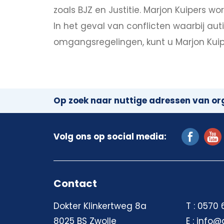
zoals BJZ en Justitie. Marjon Kuipers 
In het geval van conflicten waarbij aut
omgangsregelingen, kunt u Marjon Kuipe
Op zoek naar nuttige adressen van org
Volg ons op social media:
Contact
Dokter Klinkertweg 8a
T : 0570
8025 BS Zwolle
E : info@