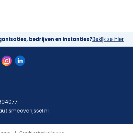
anisaties, bedrijven en instanties?
Bekijk ze hier
 604077
autismeoverijssel.nl
vacy
Cookie-instellingen