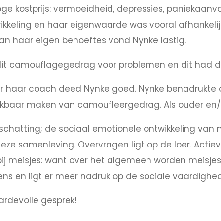
 kostprijs: vermoeidheid, depressies, paniekaanval
ikkeling en haar eigenwaarde was vooral afhankeli
van haar eigen behoeftes vond Nynke lastig.
it camouflagegedrag voor problemen en dit had di
r haar coach deed Nynke goed. Nynke benadrukte o
ekbaar maken van camoufleergedrag. Als ouder en/o
schatting; de sociaal emotionele ontwikkeling van
ze samenleving. Overvragen ligt op de loer. Actiev
er bij meisjes: want over het algemeen worden meisj
s en ligt er meer nadruk op de sociale vaardighede
rdevolle gesprek!