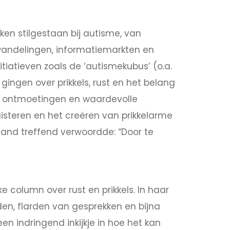
kken stilgestaan bij autisme, van
wandelingen, informatiemarkten en
itiatieven zoals de ‘autismekubus’ (o.a.
 gingen over prikkels, rust en het belang
e ontmoetingen en waardevolle
uisteren en het creëren van prikkelarme
nd treffend verwoordde: “Door te
ke column over rust en prikkels. In haar
orden, flarden van gesprekken en bijna
een indringend inkijkje in hoe het kan