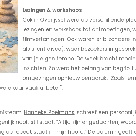
Lezingen & workshops
Ook in Overijssel werd op verschillende ple
lezingen en workshops tot ontmoetingen, 
filmvertoningen. Ook waren er bijzondere in
als silent disco), waar bezoekers in gesprek
van je eigen tempo. De week bracht mooi
inzichten. Zo werd het belang van begrip, l
omgevingen opnieuw benadrukt. Zoals iema
we elkaar vaak al beter".
nnisteam,
Hanneke Poelmans
, schreef een persoonlij
enlijk nooit stil staat: “Altijd zijn er gedachten, wo
lang op repeat staat in mijn hoofd.” De column geeft 