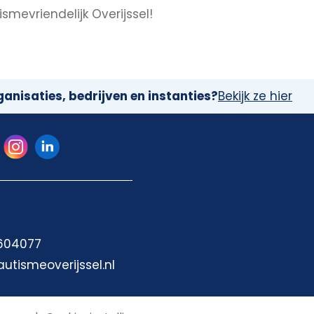
evriendelijk Overijssel!
anisaties, bedrijven en instanties?
Bekijk ze hier
 604077
autismeoverijssel.nl