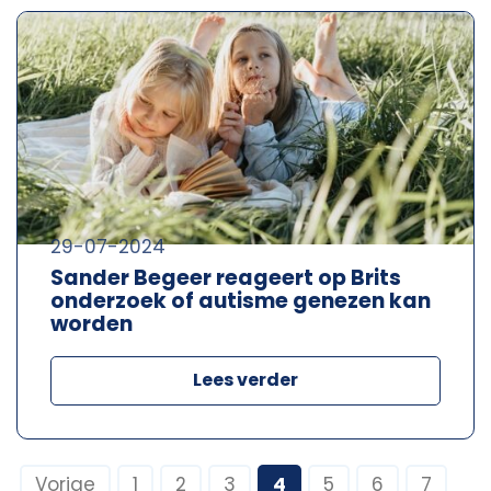
29-07-2024
Sander Begeer reageert op Brits
onderzoek of autisme genezen kan
worden
Lees verder
Vorige
1
2
3
4
5
6
7