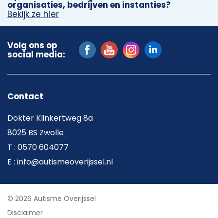
organisaties, bedrijven en instanties?
Bekijk ze hier
Volg ons op
social media:
Contact
Dokter Klinkertweg 8a
8025 BS Zwolle
T : 0570 604077
E : info@autismeoverijssel.nl
© 2026 Autisme Overijssel
Disclaimer