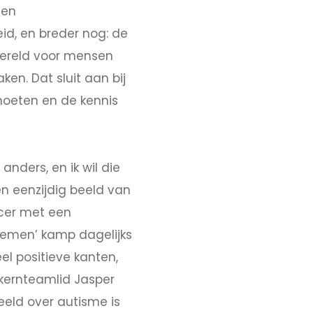
-en
eid, en breder nog: de
wereld voor mensen
en. Dat sluit aan bij
moeten en de kennis
nders, en ik wil die
een eenzijdig beeld van
ncer met een
blemen’ kamp dagelijks
el positieve kanten,
kernteamlid Jasper
beeld over autisme is