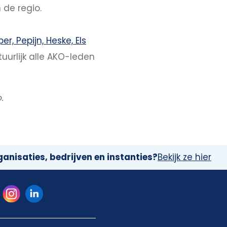
 de regio.
er, Pepijn, Heske, Els
urlijk alle AKO-leden
.
anisaties, bedrijven en instanties?
Bekijk ze hier