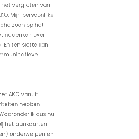
j het vergroten van
KO. Mijn persoonlijke
sche zoon op het
het nadenken over
. En ten slotte kan
communicatieve
 het AKO vanuit
iviteiten hebben
Waaronder ik dus nu
bij het aankaarten
en) onderwerpen en