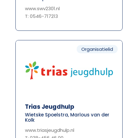
www.swv2301.nl
T: 0546-717213
Organisatielid
Trias Jeugdhulp
Wietske Spoelstra, Marlous van der
Kolk
www.triasjeugdhulp.nl
T: 038-456 46 00