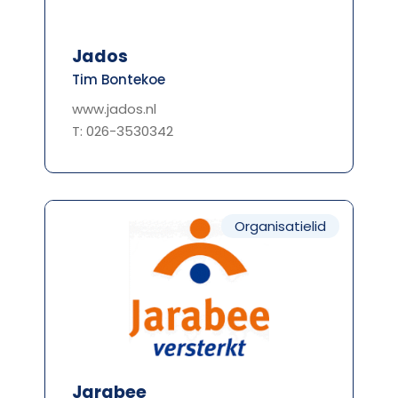
Jados
Tim Bontekoe
www.jados.nl
T: 026-3530342
Organisatielid
Jarabee