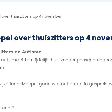
ver thuiszitters op 4 november
l over thuiszitters op 4 nov
𝘁𝘁𝗲𝗿𝘀 𝗲𝗻 𝗔𝘂𝘁𝗶𝘀𝗺𝗲
tisme zitten tijdelijk thuis zonder passend onderwi
rs.
kerland-Meppel gaan we met elkaar in gesprek over
erecht?