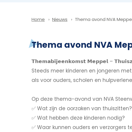
Nieuws
Thema avond NVA Meppel o
Home
Thema avond NVA Meppe
𝗧𝗵𝗲𝗺𝗮𝗯𝗶𝗷𝗲𝗲𝗻𝗸𝗼𝗺𝘀𝘁 𝗠𝗲𝗽𝗽𝗲𝗹 – 𝗧𝗵𝘂𝗶𝘀𝘇
Steeds meer kinderen en jongeren met au
als voor ouders, scholen en hulpverlene
Op deze thema-avond van NVA Steenwij
✅ Wat zijn de oorzaken van thuiszitten?
✅ Wat hebben deze kinderen nodig?
✅ Waar kunnen ouders en verzorgers t