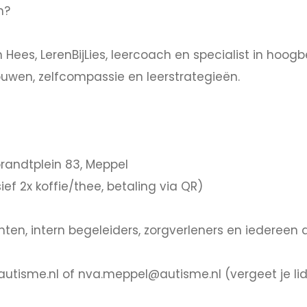
n?
 Hees, LerenBijLies, leercoach en specialist in hoo
rouwen, zelfcompassie en leerstrategieën.
randtplein 83, Meppel
ief 2x koffie/thee, betaling via QR)
chten, intern begeleiders, zorgverleners en iedereen 
rland@autisme.nl of nva.meppel@autisme.nl (vergeet je l