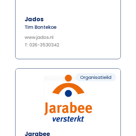
Jados
Tim Bontekoe
www.jados.nl
T: 026-3530342
Organisatielid
Jarabee