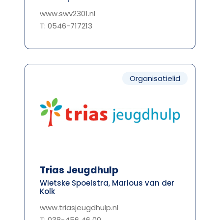
www.swv2301.nl
T: 0546-717213
Organisatielid
Trias Jeugdhulp
Wietske Spoelstra, Marlous van der
Kolk
www.triasjeugdhulp.nl
T: 038-456 46 00