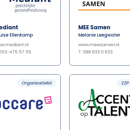
ediant
MEE Samen
uise Ellenkamp
Melanie Leegwater
w.mediant.nl
www.meesamen.nl
 053-475 57 55
T: 088 633 0 633
Organisatielid
ZZP