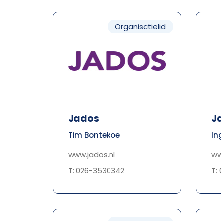
Organisatielid
Jados
J
Tim Bontekoe
In
www.jados.nl
ww
T: 026-3530342
T: