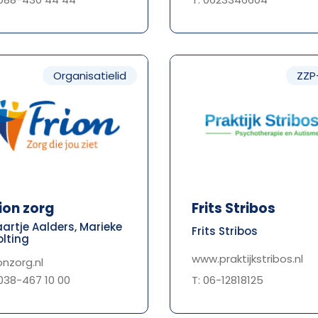
Organisatielid
ZZP
ion zorg
Frits Stribos
artje Aalders, Marieke
Frits Stribos
lting
www.praktijkstribos.nl
ionzorg.nl
T: 06-12818125
 038-467 10 00