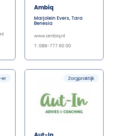
Ambiq
Marjolein Evers, Tara
Benesia
nl
www.ambiq.nl
T: 088-777 60 00
-er
Zorgpraktijk
Aut-In