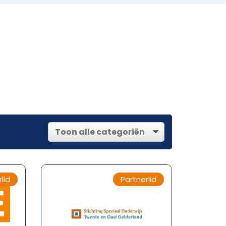
lid
Partnerlid