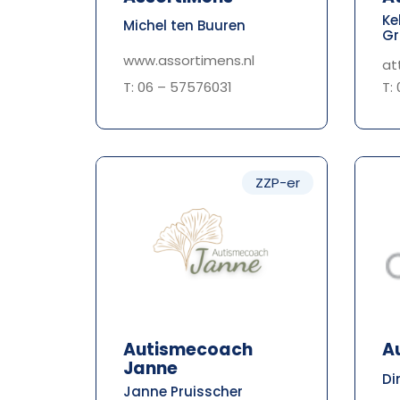
Ke
Michel ten Buuren
Gr
www.assortimens.nl
at
T: 06 – 57576031
T:
ZZP-er
Autismecoach
A
Janne
Di
Janne Pruisscher