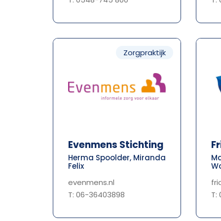
Zorgpraktijk
Evenmens Stichting
Fr
Herma Spoolder, Miranda
Ma
Felix
Wo
evenmens.nl
fr
T: 06-36403898
T: