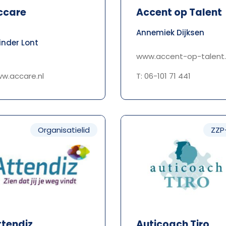
ccare
Accent op Talent
Annemiek Dijksen
inder Lont
www.accent-op-talent.
w.accare.nl
T: 06-101 71 441
Organisatielid
ZZP
ttendiz
Auticoach Tiro