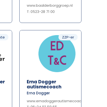
www.baalderborggroep.nl
T: 0523-28 71 00
te
ZZP-er
er
Erna Dogger
autismecoach
Erna Dogger
www.ernadoggerautismecoach.nl
T: 06-24 92 59 65