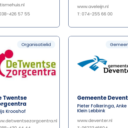
tismehuis.nl
www.aveleijn.nl
T: 074-255 66 00
 038-426 57 55
Organisatielid
Gemeen
e Twentse
Gemeente Devent
orgcentra
Pieter Folkeringa, Anke
Klein Lebbink
ijs Krooshof
www.deventer.nl
w.detwentsezorgcentra.nl
T: 0623346604
 088-430 44 44