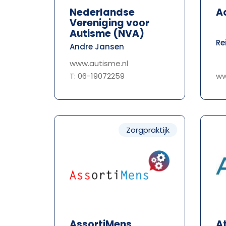
Nederlandse
A
Vereniging voor
Autisme (NVA)
Re
Andre Jansen
www.autisme.nl
T: 06-19072259
ww
Zorgpraktijk
AssortiMens
A