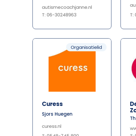
au
autismecoachjanne.nl
T: 06-30248963
T:
Organisatielid
Curess
D
Z
Sjors Huegen
Th
curess.nl
ww
T: 0548-745 800
T: