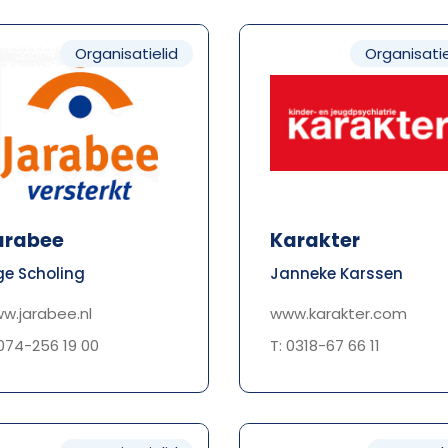
Organisatielid
Organisatie
arabee
Karakter
ge Scholing
Janneke Karssen
w.jarabee.nl
www.karakter.com
 074-256 19 00
T: 0318-67 66 11