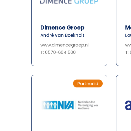
Dimence Groep
M
André van Boekholt
Lo
www.dimencegroep.nl
ww
T: 0570-604 500
T:
Partnerlid