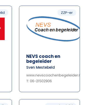
lid
ZZP-er
NEVS coach en
begeleider
Sven Mestebeld
www.nevscoachenbegeleider.nl
T: 06-21502906