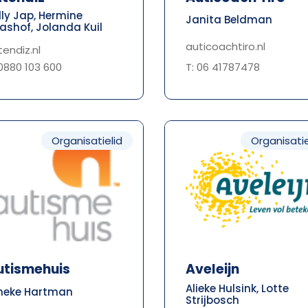
lly Jap, Hermine
Janita Beldman
ashof, Jolanda Kuil
auticoachtiro.nl
tendiz.nl
T: 06 41787478
 0880 103 600
Organisatielid
Organisatie
utismehuis
Aveleijn
Alieke Hulsink, Lotte
neke Hartman
Strijbosch