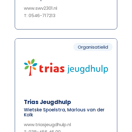
www.swv2301.nl
T: 0546-717213
Organisatielid
Trias Jeugdhulp
Wietske Spoelstra, Marlous van der
Kolk
www.triasjeugdhulp.nl
T: 038-456 46 00