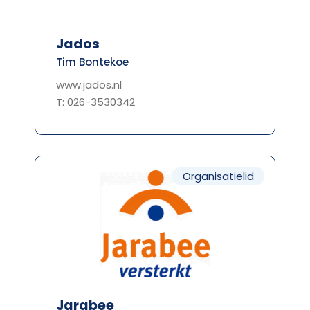
Jados
Tim Bontekoe
www.jados.nl
T: 026-3530342
Organisatielid
Jarabee