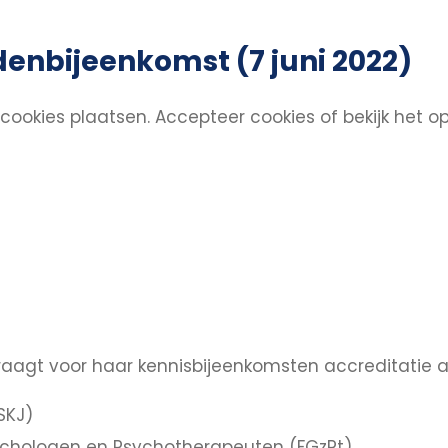
denbijeenkomst (7 juni 2022)
ookies plaatsen.
Accepteer cookies
of bekijk het o
raagt voor haar kennisbijeenkomsten accreditatie a
SKJ)
chologen en Psychotherapeuten (FGzPt)