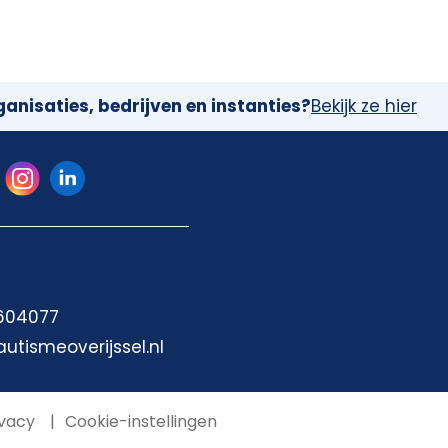
anisaties, bedrijven en instanties?
Bekijk ze hier
 604077
autismeoverijssel.nl
vacy
Cookie-instellingen