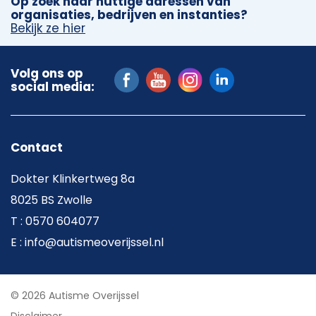
Op zoek naar nuttige adressen van
organisaties, bedrijven en instanties?
Bekijk ze hier
Volg ons op
social media:
Contact
Dokter Klinkertweg 8a
8025 BS Zwolle
T : 0570 604077
E : info@autismeoverijssel.nl
© 2026 Autisme Overijssel
Disclaimer